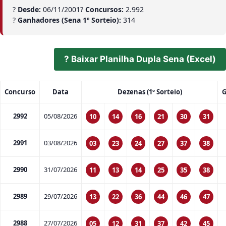
?
Desde:
06/11/2001
?
Concursos:
2.992
?
Ganhadores (Sena 1º Sorteio):
314
? Baixar Planilha Dupla Sena (Excel)
Concurso
Data
Dezenas (1º Sorteio)
G
2992
05/08/2026
10
14
16
21
30
31
2991
03/08/2026
03
23
24
27
37
38
2990
31/07/2026
11
13
14
25
35
38
2989
29/07/2026
13
22
36
44
46
47
2988
27/07/2026
05
12
31
37
42
45