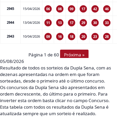
2945
15/04/2026
06
08
09
17
42
46
2944
13/04/2026
11
13
17
29
30
33
2943
10/04/2026
09
16
18
20
23
28
Página 1 de 60
Próxima »
05/08/2026
Resultado de todos os sorteios da Dupla Sena, com as
dezenas apresentadas na ordem em que foram
sorteadas, desde o primeiro até o último concurso.
Os concursos da Dupla Sena são apresentados em
ordem decrescente, do último para o primeiro. Para
inverter esta ordem basta clicar no campo Concurso.
Esta tabela com todos os resultados da Dupla Sena é
atualizada sempre que um sorteio é realizado.