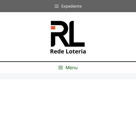
Pular
Expediente
para
o
conteúdo
Menu