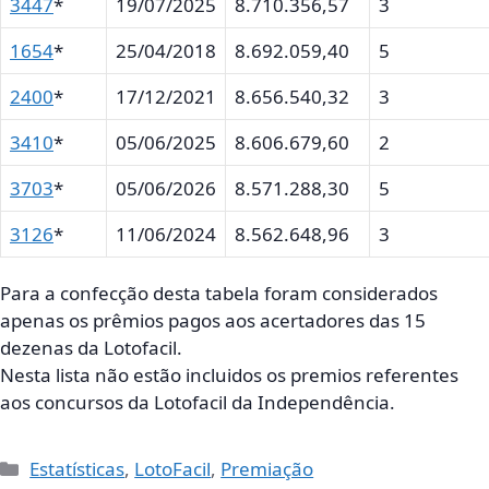
3447
*
19/07/2025
8.710.356,57
3
1654
*
25/04/2018
8.692.059,40
5
2400
*
17/12/2021
8.656.540,32
3
3410
*
05/06/2025
8.606.679,60
2
3703
*
05/06/2026
8.571.288,30
5
3126
*
11/06/2024
8.562.648,96
3
Para a confecção desta tabela foram considerados
apenas os prêmios pagos aos acertadores das 15
dezenas da Lotofacil.
Nesta lista não estão incluidos os premios referentes
aos concursos da Lotofacil da Independência.
Categorias
Estatísticas
,
LotoFacil
,
Premiação