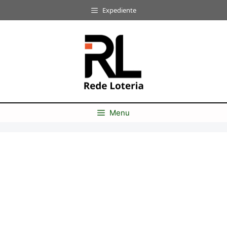
Pular
Expediente
para
o
conteúdo
Menu