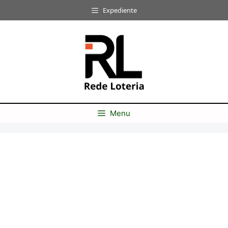
Pular
Expediente
para
o
conteúdo
Menu