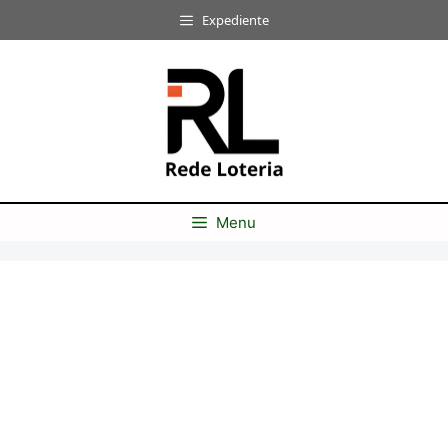
Pular
Expediente
para
o
conteúdo
Menu