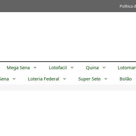
Política 
Mega Sena
Lotofacil
Quina
Lotoman
Sena
Loteria Federal
Super Sete
Bolão