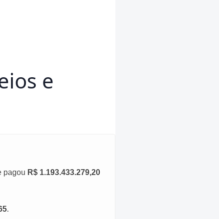
eios e
 e pagou
R$ 1.193.433.279,20
65
.