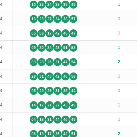
14
1
10
22
24
38
39
49
14
0
13
23
27
34
38
57
14
0
05
08
17
42
46
47
14
1
09
20
24
43
51
52
14
2
03
23
26
31
47
54
14
0
28
31
40
42
46
58
14
0
05
20
26
31
33
44
14
1
14
17
21
27
43
49
14
0
04
18
31
44
46
49
14
2
06
13
17
36
42
51