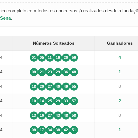
rico completo com todos os concursos já realizados desde a fundação
-Sena
.
Números Sorteados
Ganhadores
14
4
01
05
11
16
20
56
14
1
08
21
23
29
36
48
14
0
18
20
27
40
49
55
14
2
10
14
25
29
33
57
14
0
13
16
27
43
48
58
14
1
08
17
34
38
42
51