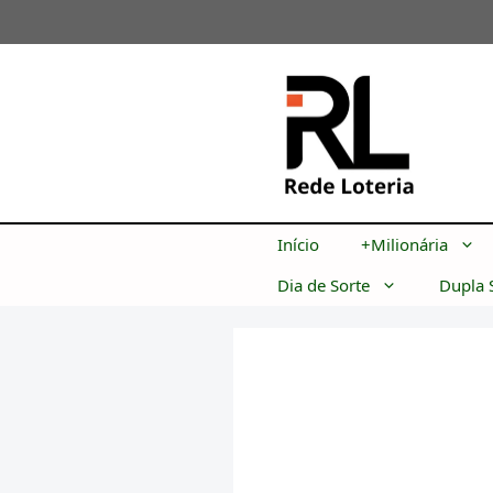
Pular
para
o
conteúdo
Início
+Milionária
Dia de Sorte
Dupla 