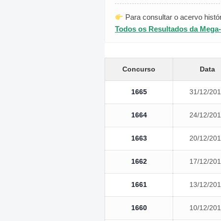
Para consultar o acervo histó
Todos os Resultados da Mega
Concurso
Data
1665
31/12/20
1664
24/12/20
1663
20/12/20
1662
17/12/20
1661
13/12/20
1660
10/12/20