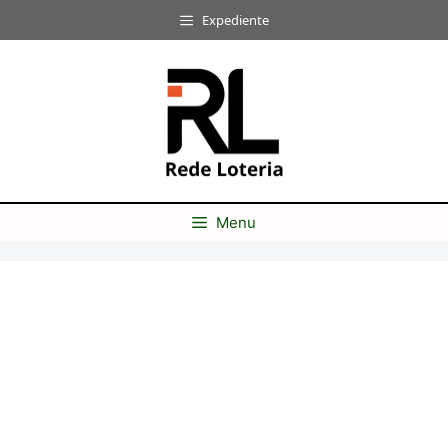
Pular
Expediente
para
o
conteúdo
Menu