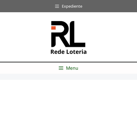
Pular
Expediente
para
o
conteúdo
Menu